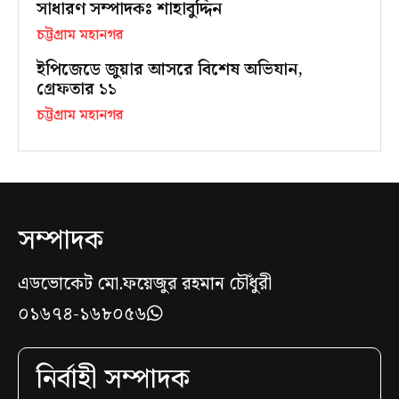
সাধারণ সম্পাদকঃ শাহাবুদ্দিন
চট্টগ্রাম মহানগর
ইপিজেডে জুয়ার আসরে বিশেষ অভিযান,
গ্রেফতার ১১
চট্টগ্রাম মহানগর
সম্পাদক
এডভোকেট মো.ফয়েজুর রহমান চৌঁধুরী
০১৬৭৪-১৬৮০৫৬
নির্বাহী সম্পাদক