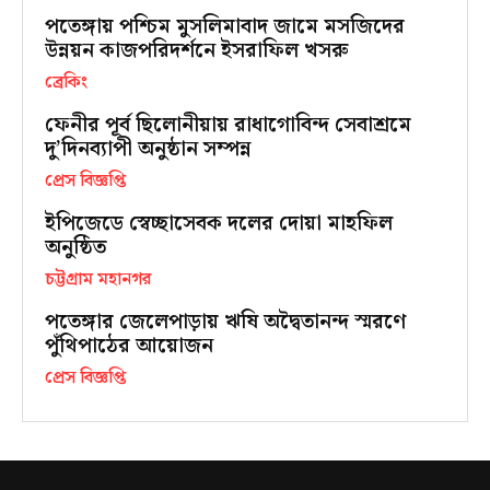
পতেঙ্গায় পশ্চিম মুসলিমাবাদ জামে মসজিদের
উন্নয়ন কাজপরিদর্শনে ইসরাফিল খসরু
ব্রেকিং
ফেনীর পূর্ব ছিলোনীয়ায় রাধাগোবিন্দ সেবাশ্রমে
দু’দিনব্যাপী অনুষ্ঠান সম্পন্ন
প্রেস বিজ্ঞপ্তি
ইপিজেডে স্বেচ্ছাসেবক দলের দোয়া মাহফিল
অনুষ্ঠিত
চট্টগ্রাম মহানগর
পতেঙ্গার জেলেপাড়ায় ঋষি অদ্বৈতানন্দ স্মরণে
পুঁথিপাঠের আয়োজন
প্রেস বিজ্ঞপ্তি