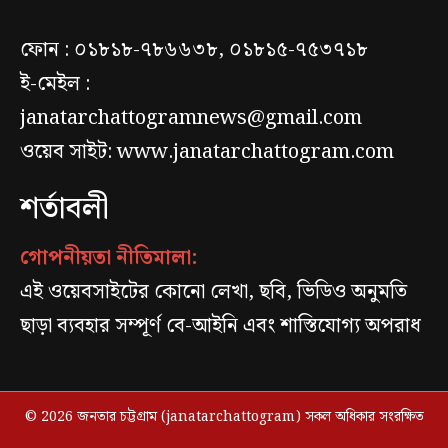
ফোন : ০১৮১৮-৭৮৬৬৩৮, ০১৮১৫-৭৫৩৭১৮
ই-মেইল :
janatarchattogramnews@gmail.com
ওয়েব সাইট: www.janatarchattogram.com
শর্তাবলী
গোপনীয়তা নীতিমালা:
এই ওয়েবসাইটের কোনো লেখা, ছবি, ভিডিও অনুমতি
ছাড়া ব্যবহার সম্পূর্ণ বে-আইনি এবং শাস্তিযোগ্য অপরাধ
© 2026 জনতার চট্টগ্রাম (janatarchattogram) সকল অধিকার সংরক্ষিত