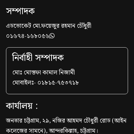
সম্পাদক
এডভোকেট মো.ফয়েজুর রহমান চৌঁধুরী
০১৬৭৪-১৬৮০৫৬
নির্বাহী সম্পাদক
মোঃ মোস্তফা কামাল নিজামী
মোবাইলঃ- ০১৮১৫-৭৫৩৭১৮
কার্যালয় :
জনতার চট্টগ্রাম, ২৯, নজির আহমদ চৌধুরী রোড (আইন
কলেজের সামনে), আন্দরকিল্লাহ, চট্টগ্রাম।