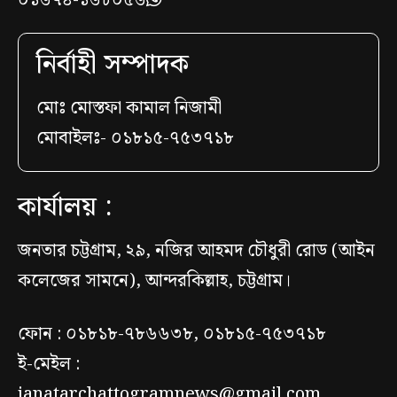
নির্বাহী সম্পাদক
মোঃ মোস্তফা কামাল নিজামী
মোবাইলঃ- ০১৮১৫-৭৫৩৭১৮
কার্যালয় :
জনতার চট্টগ্রাম, ২৯, নজির আহমদ চৌধুরী রোড (আইন
কলেজের সামনে), আন্দরকিল্লাহ, চট্টগ্রাম।
ফোন : ০১৮১৮-৭৮৬৬৩৮, ০১৮১৫-৭৫৩৭১৮
ই-মেইল :
janatarchattogramnews@gmail.com