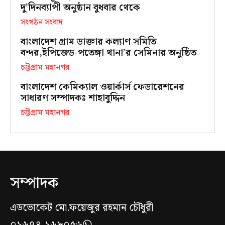
দু’দিনব্যাপী অনুষ্ঠান বুধবার থেকে
সংগঠন সংবাদ
বাংলাদেশ গ্রাম ডাক্তার কল্যাণ সমিতি
বন্দর,ইপিজেড-পতেঙ্গা থানা’র সেমিনার অনুষ্ঠিত
চট্টগ্রাম মহানগর
বাংলাদেশ কেমিক্যাল ওয়ার্কার্স ফেডারেশনের
সাধারণ সম্পাদকঃ শাহাবুদ্দিন
চট্টগ্রাম মহানগর
সম্পাদক
এডভোকেট মো.ফয়েজুর রহমান চৌঁধুরী
০১৬৭৪-১৬৮০৫৬