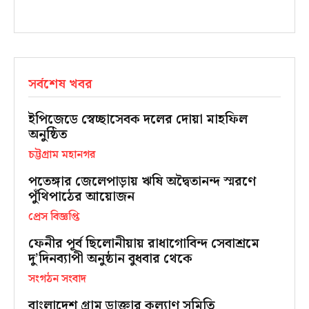
সর্বশেষ খবর
ইপিজেডে স্বেচ্ছাসেবক দলের দোয়া মাহফিল
অনুষ্ঠিত
চট্টগ্রাম মহানগর
পতেঙ্গার জেলেপাড়ায় ঋষি অদ্বৈতানন্দ স্মরণে
পুঁথিপাঠের আয়োজন
প্রেস বিজ্ঞপ্তি
ফেনীর পূর্ব ছিলোনীয়ায় রাধাগোবিন্দ সেবাশ্রমে
দু’দিনব্যাপী অনুষ্ঠান বুধবার থেকে
সংগঠন সংবাদ
বাংলাদেশ গ্রাম ডাক্তার কল্যাণ সমিতি