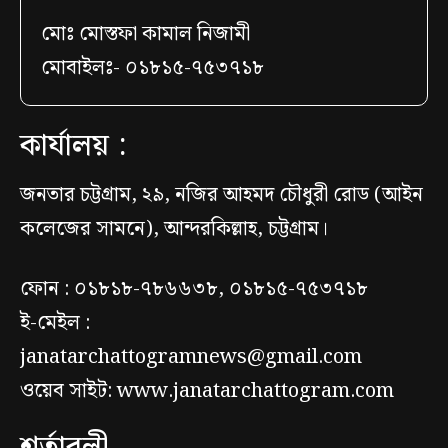
মোঃ মোস্তফা কামাল নিজামী
মোবাইলঃ- ০১৮১৫-৭৫৩৭১৮
কার্যালয় :
জনতার চট্টগ্রাম, ২৯, নজির আহমদ চৌধুরী রোড (আইন
কলেজের সামনে), আন্দরকিল্লাহ, চট্টগ্রাম।
ফোন : ০১৮১৮-৭৮৬৬৩৮, ০১৮১৫-৭৫৩৭১৮
ই-মেইল :
janatarchattogramnews@gmail.com
ওয়েব সাইট: www.janatarchattogram.com
শর্তাবলী