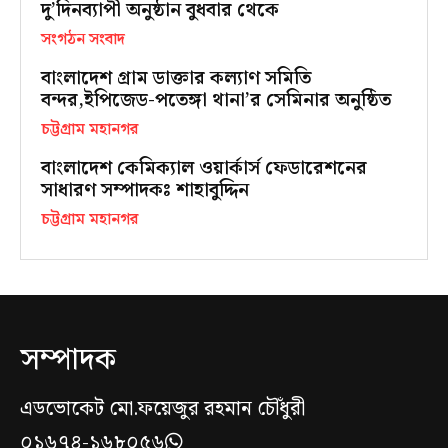
দু’দিনব্যাপী অনুষ্ঠান বুধবার থেকে
সংগঠন সংবাদ
বাংলাদেশ গ্রাম ডাক্তার কল্যাণ সমিতি
বন্দর,ইপিজেড-পতেঙ্গা থানা’র সেমিনার অনুষ্ঠিত
চট্টগ্রাম মহানগর
বাংলাদেশ কেমিক্যাল ওয়ার্কার্স ফেডারেশনের
সাধারণ সম্পাদকঃ শাহাবুদ্দিন
চট্টগ্রাম মহানগর
সম্পাদক
এডভোকেট মো.ফয়েজুর রহমান চৌঁধুরী
০১৬৭৪-১৬৮০৫৬