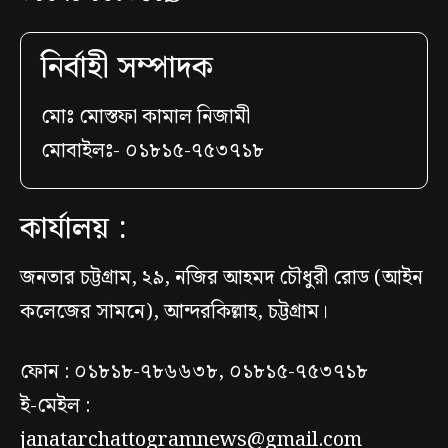
নির্বাহী সম্পাদক
মোঃ মোস্তফা কামাল নিজামী
মোবাইলঃ- ০১৮১৫-৭৫৩৭১৮
কার্যালয় :
জনতার চট্টগ্রাম, ২৯, নজির আহমদ চৌধুরী রোড (আইন
কলেজের সামনে), আন্দরকিল্লাহ, চট্টগ্রাম।
ফোন : ০১৮১৮-৭৮৬৬৩৮, ০১৮১৫-৭৫৩৭১৮
ই-মেইল :
janatarchattogramnews@gmail.com