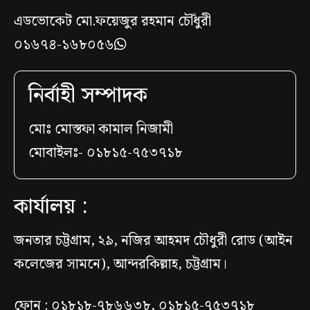
এডভোকেট মো.ফয়েজুর রহমান চৌঁধুরী
০১৬৭৪-১৬৮০৫৬
নির্বাহী সম্পাদক
মোঃ মোস্তফা কামাল নিজামী
মোবাইলঃ- ০১৮১৫-৭৫৩৭১৮
কার্যালয় :
জনতার চট্টগ্রাম, ২৯, নজির আহমদ চৌধুরী রোড (আইন
কলেজের সামনে), আন্দরকিল্লাহ, চট্টগ্রাম।
ফোন : ০১৮১৮-৭৮৬৬৩৮, ০১৮১৫-৭৫৩৭১৮