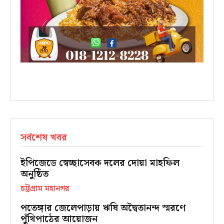
সর্বশেষ খবর
ইপিজেডে স্বেচ্ছাসেবক দলের দোয়া মাহফিল
অনুষ্ঠিত
চট্টগ্রাম মহানগর
পতেঙ্গার জেলেপাড়ায় ঋষি অদ্বৈতানন্দ স্মরণে
পুঁথিপাঠের আয়োজন