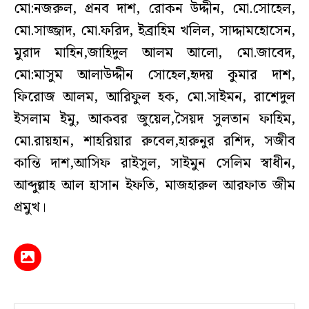
মো:নজরুল, প্রনব দাশ, রোকন উদ্দীন, মো.সোহেল,
মো.সাজ্জাদ, মো.ফরিদ, ইব্রাহিম খলিল, সাদ্দামহোসেন,
মুরাদ মাহিন,জাহিদুল আলম আলো, মো.জাবেদ,
মো:মাসুম আলাউদ্দীন সোহেল,হৃদয় কুমার দাশ,
ফিরোজ আলম, আরিফুল হক, মো.সাইমন, রাশেদুল
ইসলাম ইমু, আকবর জুয়েল,সৈয়দ সুলতান ফাহিম,
মো.রায়হান, শাহরিয়ার রুবেল,হারুনুর রশিদ, সজীব
কান্তি দাশ,আসিফ রাইসুল, সাইমুন সেলিম স্বাধীন,
আব্দুল্লাহ আল হাসান ইফতি, মাজহারুল আরফাত জীম
প্রমুখ।