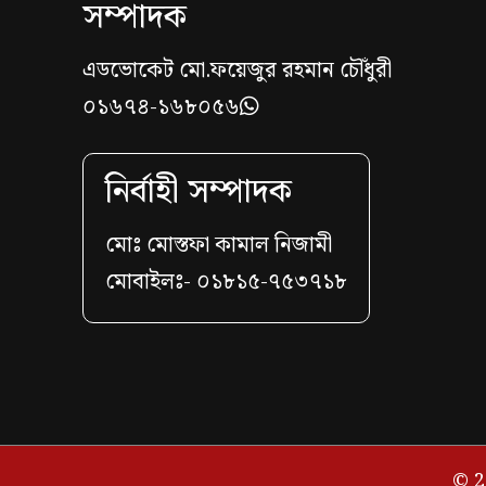
সম্পাদক
এডভোকেট মো.ফয়েজুর রহমান চৌঁধুরী
০১৬৭৪-১৬৮০৫৬
নির্বাহী সম্পাদক
মোঃ মোস্তফা কামাল নিজামী
মোবাইলঃ- ০১৮১৫-৭৫৩৭১৮
© 2