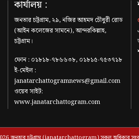
কার্যালয় :
জনতার চট্টগ্রাম, ২৯, নজির আহমদ চৌধুরী রোড
(আইন কলেজের সামনে), আন্দরকিল্লাহ,
চট্টগ্রাম।
ফোন : ০১৮১৮-৭৮৬৬৩৮, ০১৮১৫-৭৫৩৭১৮
ই-মেইল :
janatarchattogramnews@gmail.com
ওয়েব সাইট:
www.janatarchattogram.com
026 জনতার চট্টগ্রাম (janatarchattogram) সকল অধিকার সংরক