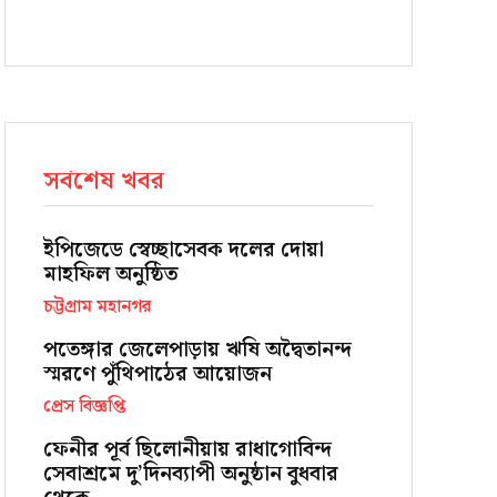
সর্বশেষ খবর
ইপিজেডে স্বেচ্ছাসেবক দলের দোয়া
মাহফিল অনুষ্ঠিত
চট্টগ্রাম মহানগর
পতেঙ্গার জেলেপাড়ায় ঋষি অদ্বৈতানন্দ
স্মরণে পুঁথিপাঠের আয়োজন
প্রেস বিজ্ঞপ্তি
ফেনীর পূর্ব ছিলোনীয়ায় রাধাগোবিন্দ
সেবাশ্রমে দু’দিনব্যাপী অনুষ্ঠান বুধবার