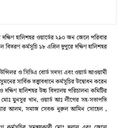
বর দক্ষিণ হালিশহর ওয়ার্ডের ২৯০ জন জেলে পরিবার
তরণ কর্মসূচি ১৮ এপ্রিল দুপুরে দক্ষিণ হালিশহর
কাউন্সিলর ও সিডিএ বোর্ড সদস্য এবং ওয়ার্ড আওয়ামী
নের সার্বিক তত্ত্বাবধানে কর্মসূচির উদ্বোধন করেন
দক্ষিণ হালিশহর উচ্চ বিদ্যালয় পরিচালনা কমিটির
োঃ মুনসুর খান, ওয়ার্ড আঃ লীগের সহ-সভাপতি
তেখার আলম, সমাজ সেবক নূরুল আমিন সোহেল ,
রণ কর্মসূচির সমন্বয়কারী মোঃ দুলাল এবং জেলে