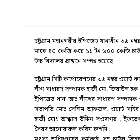
চট্টগ্রাম মহানগরীর ইপিজেড থানাধীন ৩৯ নম্
মাঝে ৪০ কেজি করে ১১ টন ৬০০ কেজি চাউল বি
উচ্চ বিদ্যালয় প্রাঙ্গনে সম্পন্ন হয়েছে।
চট্টগ্রাম সিটি কর্পোরেশনের ৩৯ নম্বর ওয়ার্ড 
লীগ সাধারণ সম্পাদক হাজী মো. জিয়াউল হক সুম
ইপিজেড থানা আঃ লীগের সাধারণ সম্পাদক ও 
সভাপতি মোঃ সেলিম আফজল, ওয়ার্ড সচিব ম
হাজী মোঃ আক্কাস উদ্দিন সওদাগর , ইফ
সৈয়দ আনোয়ারুল‌ করিম রুশদি।
মৎস্য অধিদপ্তরের কর্মকর্তা সহ চাউল বিত