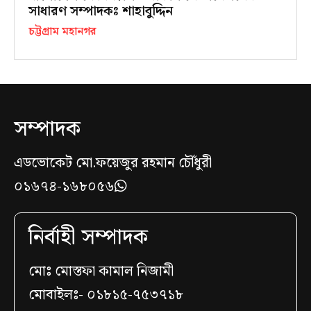
সাধারণ সম্পাদকঃ শাহাবুদ্দিন
চট্টগ্রাম মহানগর
সম্পাদক
এডভোকেট মো.ফয়েজুর রহমান চৌঁধুরী
০১৬৭৪-১৬৮০৫৬
নির্বাহী সম্পাদক
মোঃ মোস্তফা কামাল নিজামী
মোবাইলঃ- ০১৮১৫-৭৫৩৭১৮