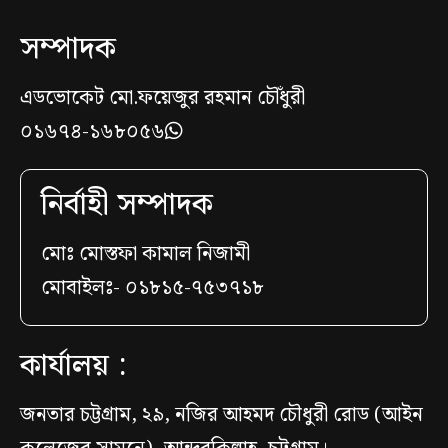
সম্পাদক
এডভোকেট মো.ফয়েজুর রহমান চৌঁধুরী
০১৬৭৪-১৬৮০৫৬
নির্বাহী সম্পাদক
মোঃ মোস্তফা কামাল নিজামী
মোবাইলঃ- ০১৮১৫-৭৫৩৭১৮
কার্যালয় :
জনতার চট্টগ্রাম, ২৯, নজির আহমদ চৌধুরী রোড (আইন