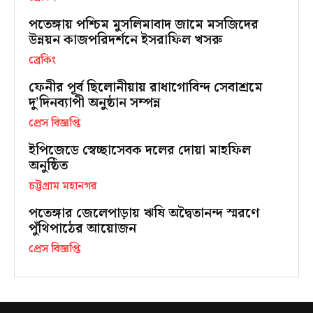
পতেঙ্গায় পশ্চিম মুসলিমাবাদ জামে মসজিদের
উন্নয়ন কাজপরিদর্শনে ইসরাফিল খসরু
ব্রেকিং
ফেনীর পূর্ব ছিলোনীয়ায় রাধাগোবিন্দ সেবাশ্রমে
দু’দিনব্যাপী অনুষ্ঠান সম্পন্ন
প্রেস বিজ্ঞপ্তি
ইপিজেডে স্বেচ্ছাসেবক দলের দোয়া মাহফিল
অনুষ্ঠিত
চট্টগ্রাম মহানগর
পতেঙ্গার জেলেপাড়ায় ঋষি অদ্বৈতানন্দ স্মরণে
পুঁথিপাঠের আয়োজন
প্রেস বিজ্ঞপ্তি