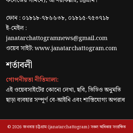
কলেজের সামনে), আন্দরকিল্লাহ, চট্টগ্রাম।
ফোন : ০১৮১৮-৭৮৬৬৩৮, ০১৮১৫-৭৫৩৭১৮
ই-মেইল :
janatarchattogramnews@gmail.com
ওয়েব সাইট: www.janatarchattogram.com
শর্তাবলী
গোপনীয়তা নীতিমালা:
এই ওয়েবসাইটের কোনো লেখা, ছবি, ভিডিও অনুমতি
ছাড়া ব্যবহার সম্পূর্ণ বে-আইনি এবং শাস্তিযোগ্য অপরাধ
© 2026 জনতার চট্টগ্রাম (janatarchattogram) সকল অধিকার সংরক্ষিত