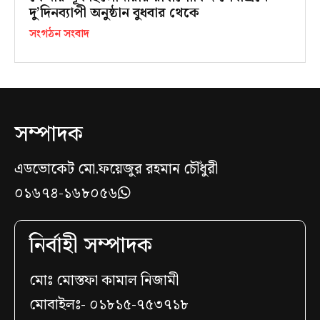
দু’দিনব্যাপী অনুষ্ঠান বুধবার থেকে
সংগঠন সংবাদ
সম্পাদক
এডভোকেট মো.ফয়েজুর রহমান চৌঁধুরী
০১৬৭৪-১৬৮০৫৬
নির্বাহী সম্পাদক
মোঃ মোস্তফা কামাল নিজামী
মোবাইলঃ- ০১৮১৫-৭৫৩৭১৮