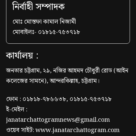
নির্বাহী সম্পাদক
মোঃ মোস্তফা কামাল নিজামী
মোবাইলঃ- ০১৮১৫-৭৫৩৭১৮
কার্যালয় :
জনতার চট্টগ্রাম, ২৯, নজির আহমদ চৌধুরী রোড (আইন
কলেজের সামনে), আন্দরকিল্লাহ, চট্টগ্রাম।
ফোন : ০১৮১৮-৭৮৬৬৩৮, ০১৮১৫-৭৫৩৭১৮
ই-মেইল :
janatarchattogramnews@gmail.com
ওয়েব সাইট: www.janatarchattogram.com