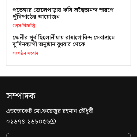
পতেঙ্গার জেলেপাড়ায় ঋষি অদ্বৈতানন্দ স্মরণে
পুঁথিপাঠের আয়োজন
প্রেস বিজ্ঞপ্তি
ফেনীর পূর্ব ছিলোনীয়ায় রাধাগোবিন্দ সেবাশ্রমে
দু’দিনব্যাপী অনুষ্ঠান বুধবার থেকে
সংগঠন সংবাদ
সম্পাদক
এডভোকেট মো.ফয়েজুর রহমান চৌঁধুরী
০১৬৭৪-১৬৮০৫৬