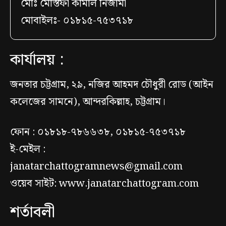
মোঃ মোস্তফা কামাল নিজামী
মোবাইলঃ- ০১৮১৫-৭৫৩৭১৮
কার্যালয় :
জনতার চট্টগ্রাম, ২৯, নজির আহমদ চৌধুরী রোড (আইন
কলেজের সামনে), আন্দরকিল্লাহ, চট্টগ্রাম।
ফোন : ০১৮১৮-৭৮৬৬৩৮, ০১৮১৫-৭৫৩৭১৮
ই-মেইল :
janatarchattogramnews@gmail.com
ওয়েব সাইট: www.janatarchattogram.com
শর্তাবলী