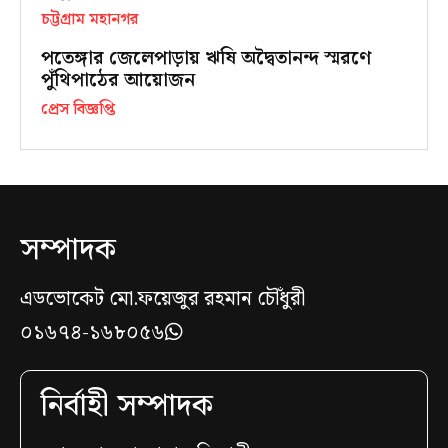
চট্টগ্রাম মহানগর
পতেঙ্গার জেলেপাড়ায় ঋষি অদ্বৈতানন্দ স্মরণে
পুঁথিপাঠের আয়োজন
প্রেস বিজ্ঞপ্তি
সম্পাদক
এডভোকেট মো.ফয়েজুর রহমান চৌঁধুরী
০১৬৭৪-১৬৮০৫৬
নির্বাহী সম্পাদক