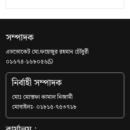
সম্পাদক
এডভোকেট মো.ফয়েজুর রহমান চৌঁধুরী
০১৬৭৪-১৬৮০৫৬
নির্বাহী সম্পাদক
মোঃ মোস্তফা কামাল নিজামী
মোবাইলঃ- ০১৮১৫-৭৫৩৭১৮
কার্যালয় :