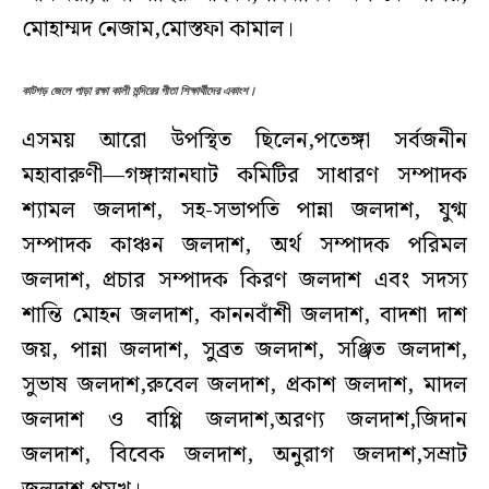
মোহাম্মদ নেজাম,মোস্তফা কামাল।
কাটগড় জেলে পাড়া রক্ষা কালী মন্দিরের গীতা শিক্ষার্থীদের একাংশ।
এসময় আরো উপস্থিত ছিলেন,পতেঙ্গা সর্বজনীন
মহাবারুণী—গঙ্গাস্নানঘাট কমিটির সাধারণ সম্পাদক
শ্যামল জলদাশ, সহ-সভাপতি পান্না জলদাশ, যুগ্ম
সম্পাদক কাঞ্চন জলদাশ, অর্থ সম্পাদক পরিমল
জলদাশ, প্রচার সম্পাদক কিরণ জলদাশ এবং সদস্য
শান্তি মোহন জলদাশ, কাননবাঁশী জলদাশ, বাদশা দাশ
জয়, পান্না জলদাশ, সুব্রত জলদাশ, সঞ্জিত জলদাশ,
সুভাষ জলদাশ,রুবেল জলদাশ, প্রকাশ জলদাশ, মাদল
জলদাশ ও বাপ্পি জলদাশ,অরণ্য জলদাশ,জিদান
জলদাশ, বিবেক জলদাশ, অনুরাগ জলদাশ,সম্রাট