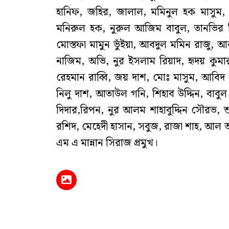
হানিফ, জহির, জালাল, মমিনুল হক মাসুম, প্
মনিরুল হক, নুরুল আজিম বাবুল, তানভির ব
মোস্তফা মামুন ভুঁইয়া, আবদুল মমিন রাজু
নাজিম, অভি, নুর ইসলাম রিয়াদ, হৃদয় কু
রেহমান রাব্বি, জয় দাশ, মোঃ মাসুম, আবিদ
নিলু দাশ, আতাউল গনি, শিহাব উদ্দিন, বাবু
দিদার,রিপন, নুর আলম শাহাবুদ্দিন সৌরভ,
রশিদ, মেহেদী হাসান, সবুজ, রাজা শাহ, আল আ
এম এ মান্নান সিরাজ প্রমুখ।