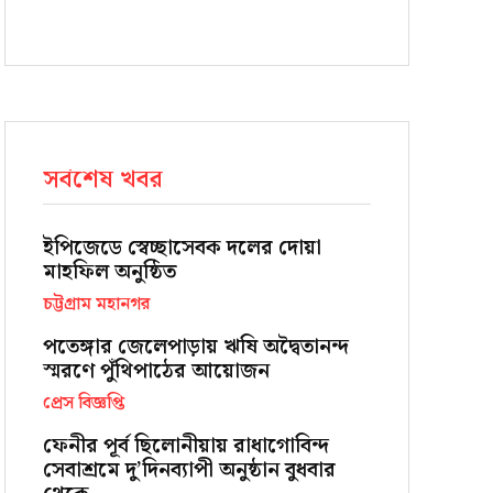
সর্বশেষ খবর
ইপিজেডে স্বেচ্ছাসেবক দলের দোয়া
মাহফিল অনুষ্ঠিত
চট্টগ্রাম মহানগর
পতেঙ্গার জেলেপাড়ায় ঋষি অদ্বৈতানন্দ
স্মরণে পুঁথিপাঠের আয়োজন
প্রেস বিজ্ঞপ্তি
ফেনীর পূর্ব ছিলোনীয়ায় রাধাগোবিন্দ
সেবাশ্রমে দু’দিনব্যাপী অনুষ্ঠান বুধবার