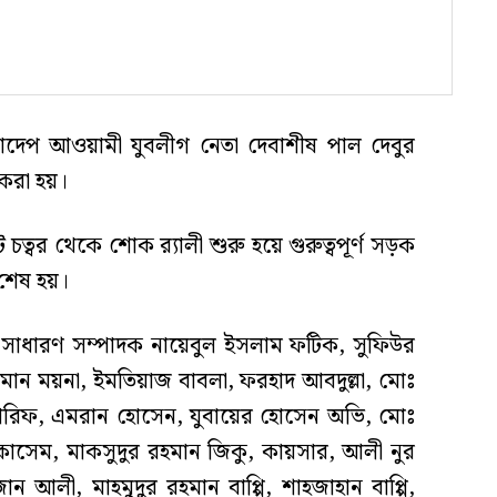
ংলাদেপ আওয়ামী যুবলীগ নেতা দেবাশীষ পাল দেবুর
 করা হয়।
 চত্বর থেকে শোক র‍্যালী শুরু হয়ে গুরুত্বপূর্ণ সড়ক
ে শেষ হয়।
এর সাধারণ সম্পাদক নায়েবুল ইসলাম ফটিক, সুফিউর
মান ময়না, ইমতিয়াজ বাবলা, ফরহাদ আবদুল্লা, মোঃ
আরিফ, এমরান হোসেন, যুবায়ের হোসেন অভি, মোঃ
ঃ কাসেম, মাকসুদুর রহমান জিকু, কায়সার, আলী নুর
আলী, মাহমুদুর রহমান বাপ্পি, শাহজাহান বাপ্পি,