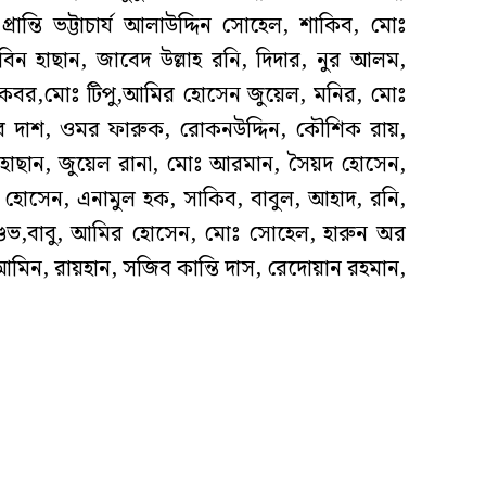
রান্তি ভট্টাচার্য আলাউদ্দিন সোহেল, শাকিব, মোঃ
িন হাছান, জাবেদ উল্লাহ রনি, দিদার, নুর আলম,
, আকবর,মোঃ টিপু,আমির হোসেন জুয়েল, মনির, মোঃ
মার দাশ, ওমর ফারুক, রোকনউদ্দিন, কৌশিক রায়,
 হাছান, জুয়েল রানা, মোঃ আরমান, সৈয়দ হোসেন,
ল হোসেন, এনামুল হক, সাকিব, বাবুল, আহাদ, রনি,
 শুভ,বাবু, আমির হোসেন, মোঃ সোহেল, হারুন অর
মিন, রায়হান, সজিব কান্তি দাস, রেদোয়ান রহমান,