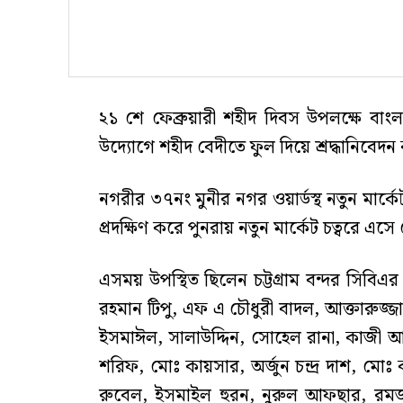
২১ শে ফেব্রুয়ারী শহীদ দিবস উপলক্ষে বা
উদ্যোগে শহীদ বেদীতে ফুল দিয়ে শ্রদ্ধানিবেদন
নগরীর ৩৭নং মুনীর নগর ওয়ার্ডস্থ নতুন মার্কেট
প্রদক্ষিণ করে পুনরায় নতুন মার্কেট চত্বরে এস
এসময় উপস্থিত ছিলেন চট্টগ্রাম বন্দর সিবি
রহমান টিপু, এফ এ চৌধুরী বাদল, আক্তারুজ্জা
ইসমাঈল, সালাউদ্দিন, সোহেল রানা, কাজী 
শরিফ, মোঃ কায়সার, অর্জুন চন্দ্র দাশ, মো
রুবেল, ইসমাইল হুরন, নুরুল আফছার, রমজান 