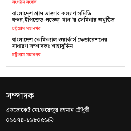
সংগঠন সংবাদ
বাংলাদেশ গ্রাম ডাক্তার কল্যাণ সমিতি
বন্দর,ইপিজেড-পতেঙ্গা থানা’র সেমিনার অনুষ্ঠিত
চট্টগ্রাম মহানগর
বাংলাদেশ কেমিক্যাল ওয়ার্কার্স ফেডারেশনের
সাধারণ সম্পাদকঃ শাহাবুদ্দিন
চট্টগ্রাম মহানগর
সম্পাদক
এডভোকেট মো.ফয়েজুর রহমান চৌঁধুরী
০১৬৭৪-১৬৮০৫৬