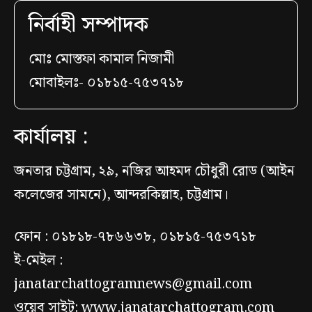
নির্বাহী সম্পাদক
মোঃ মোস্তফা কামাল নিজামী
মোবাইলঃ- ০১৮১৫-৭৫৩৭১৮
কার্যালয় :
জনতার চট্টগ্রাম, ২৯, নজির আহমদ চৌধুরী রোড (আইন
কলেজের সামনে), আন্দরকিল্লাহ, চট্টগ্রাম।
ফোন : ০১৮১৮-৭৮৬৬৩৮, ০১৮১৫-৭৫৩৭১৮
ই-মেইল :
janatarchattogramnews@gmail.com
ওয়েব সাইট: www.janatarchattogram.com