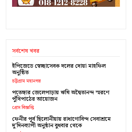
সর্বশেষ খবর
ইপিজেডে স্বেচ্ছাসেবক দলের দোয়া মাহফিল
অনুষ্ঠিত
চট্টগ্রাম মহানগর
পতেঙ্গার জেলেপাড়ায় ঋষি অদ্বৈতানন্দ স্মরণে
পুঁথিপাঠের আয়োজন
প্রেস বিজ্ঞপ্তি
ফেনীর পূর্ব ছিলোনীয়ায় রাধাগোবিন্দ সেবাশ্রমে
দু’দিনব্যাপী অনুষ্ঠান বুধবার থেকে