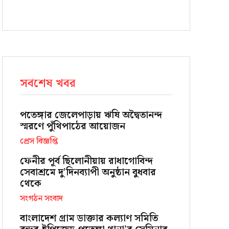
সর্বশেষ খবর
পতেঙ্গার জেলেপাড়ায় ঋষি অদ্বৈতানন্দ
স্মরণে পুঁথিপাঠের আয়োজন
প্রেস বিজ্ঞপ্তি
ফেনীর পূর্ব ছিলোনীয়ায় রাধাগোবিন্দ
সেবাশ্রমে দু’দিনব্যাপী অনুষ্ঠান বুধবার
থেকে
সংগঠন সংবাদ
বাংলাদেশ গ্রাম ডাক্তার কল্যাণ সমিতি