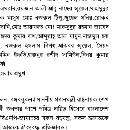
মরান,রমজান আলী,আবু নাছের জুয়েল,মাহামুদুর
ল হক মাসুম মোঃ নজরুল টিপু,জুয়েল মনির,রোকন
 সানি,মোঃ আরাফাত মোঃ মাকসুদুর রহমান জাবেদ
ৃদয় কুমার দাশ,আব্দুল্লাহ্ আল মামুন,নাজমুল হক
িন, নজরুল ইসলাম বিপল্ব,আকবর জুয়েল, সৈয়দ
্দিন ইফতি,হারুনুর রশীদ সামিউল,বিনয় কুমার
্বি
সলাম প্রমুখ।
ঙ্গবন্ধুকন্যা মাননীয় প্রধানমন্ত্রী রাষ্ট্রনায়ক শেখ
রেমী জনতার পাশে পবিত্র দায়িত্ব হিসেবে বাংলাদেশ
 বিএনপি-জামাতের সকল ষড়যন্ত্র, সকল চক্রান্তকে
আজকে ঐক্যবদ্ধ, প্রতিজ্ঞাবদ্ধ।