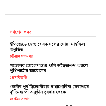
সর্বশেষ খবর
ইপিজেডে স্বেচ্ছাসেবক দলের দোয়া মাহফিল
অনুষ্ঠিত
চট্টগ্রাম মহানগর
পতেঙ্গার জেলেপাড়ায় ঋষি অদ্বৈতানন্দ স্মরণে
পুঁথিপাঠের আয়োজন
প্রেস বিজ্ঞপ্তি
ফেনীর পূর্ব ছিলোনীয়ায় রাধাগোবিন্দ সেবাশ্রমে
দু’দিনব্যাপী অনুষ্ঠান বুধবার থেকে
সংগঠন সংবাদ