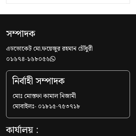
সম্পাদক
এডভোকেট মো.ফয়েজুর রহমান চৌঁধুরী
০১৬৭৪-১৬৮০৫৬
নির্বাহী সম্পাদক
মোঃ মোস্তফা কামাল নিজামী
মোবাইলঃ- ০১৮১৫-৭৫৩৭১৮
কার্যালয় :