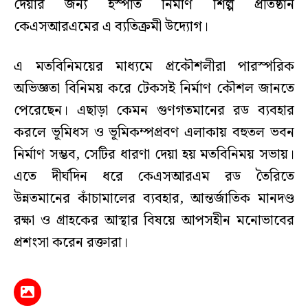
দেয়ার জন্য ইস্পাত নির্মাণ শিল্প প্রতিষ্ঠান
কেএসআরএমের এ ব্যতিক্রমী উদ্যোগ।
এ মতবিনিময়ের মাধ্যমে প্রকৌশলীরা পারস্পরিক
অভিজ্ঞতা বিনিময় করে টেকসই নির্মাণ কৌশল জানতে
পেরেছেন। এছাড়া কেমন গুণগতমানের রড ব্যবহার
করলে ভূমিধস ও ভূমিকম্পপ্রবণ এলাকায় বহুতল ভবন
নির্মাণ সম্ভব, সেটির ধারণা দেয়া হয় মতবিনিময় সভায়।
এতে দীর্ঘদিন ধরে কেএসআরএম রড তৈরিতে
উন্নতমানের কাঁচামালের ব্যবহার, আন্তর্জাতিক মানদণ্ড
রক্ষা ও গ্রাহকের আস্থার বিষয়ে আপসহীন মনোভাবের
প্রশংসা করেন রক্তারা।