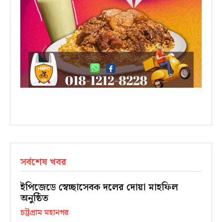
সর্বশেষ খবর
ইপিজেডে স্বেচ্ছাসেবক দলের দোয়া মাহফিল
অনুষ্ঠিত
চট্টগ্রাম মহানগর