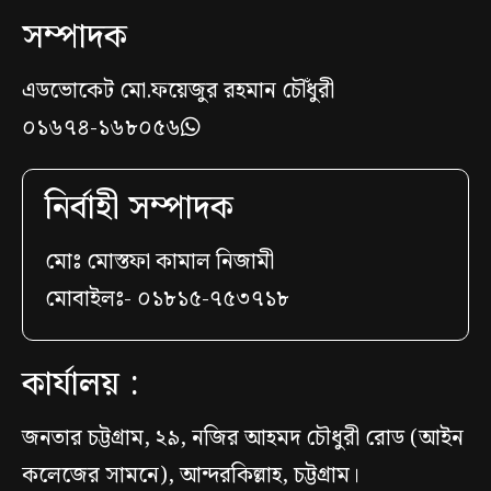
সম্পাদক
এডভোকেট মো.ফয়েজুর রহমান চৌঁধুরী
০১৬৭৪-১৬৮০৫৬
নির্বাহী সম্পাদক
মোঃ মোস্তফা কামাল নিজামী
মোবাইলঃ- ০১৮১৫-৭৫৩৭১৮
কার্যালয় :
জনতার চট্টগ্রাম, ২৯, নজির আহমদ চৌধুরী রোড (আইন
কলেজের সামনে), আন্দরকিল্লাহ, চট্টগ্রাম।