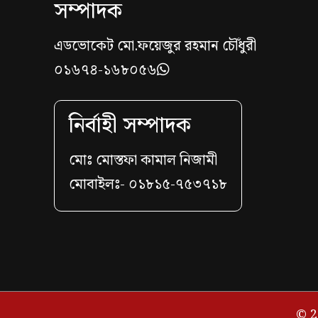
সম্পাদক
এডভোকেট মো.ফয়েজুর রহমান চৌঁধুরী
০১৬৭৪-১৬৮০৫৬
নির্বাহী সম্পাদক
মোঃ মোস্তফা কামাল নিজামী
মোবাইলঃ- ০১৮১৫-৭৫৩৭১৮
© 2