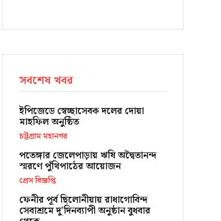
সর্বশেষ খবর
ইপিজেডে স্বেচ্ছাসেবক দলের দোয়া
মাহফিল অনুষ্ঠিত
চট্টগ্রাম মহানগর
পতেঙ্গার জেলেপাড়ায় ঋষি অদ্বৈতানন্দ
স্মরণে পুঁথিপাঠের আয়োজন
প্রেস বিজ্ঞপ্তি
ফেনীর পূর্ব ছিলোনীয়ায় রাধাগোবিন্দ
সেবাশ্রমে দু’দিনব্যাপী অনুষ্ঠান বুধবার