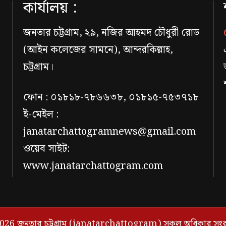
কার্যালয় :
জনতার চট্টগ্রাম, ২৯, নজির আহমদ চৌধুরী রোড
(আইন কলেজের সামনে), আন্দরকিল্লাহ,
চট্টগ্রাম।
ফোন : ০১৮১৮-৭৮৬৬৩৮, ০১৮১৫-৭৫৩৭১৮
ই-মেইল :
janatarchattogramnews@gmail.com
ওয়েব সাইট:
www.janatarchattogram.com
026 জনতার চট্টগ্রাম (janatarchattogram) সকল অধিকার সংরক