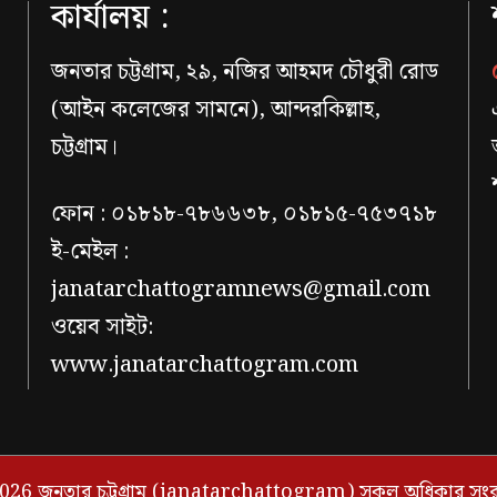
কার্যালয় :
জনতার চট্টগ্রাম, ২৯, নজির আহমদ চৌধুরী রোড
(আইন কলেজের সামনে), আন্দরকিল্লাহ,
চট্টগ্রাম।
ফোন : ০১৮১৮-৭৮৬৬৩৮, ০১৮১৫-৭৫৩৭১৮
ই-মেইল :
janatarchattogramnews@gmail.com
ওয়েব সাইট:
www.janatarchattogram.com
026 জনতার চট্টগ্রাম (janatarchattogram) সকল অধিকার সংরক