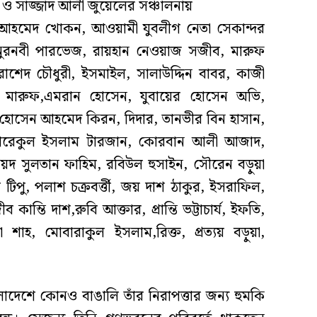
 ও সাজ্জাদ আলী জুয়েলের সঞ্চালনায়
 আহমেদ খোকন, আওয়ামী যুবলীগ নেতা সেকান্দর
নুরনবী পারভেজ, রায়হান নেওয়াজ সজীব, মারুফ
শেদ চৌধুরী, ইসমাইল, সালাউদ্দিন বাবর, কাজী
মারুফ,এমরান হোসেন, যুবায়ের হোসেন অভি,
হোসেন আহমেদ কিরন, দিদার, তানভীর বিন হাসান,
 তারেকুল ইসলাম টারজান, কোরবান আলী আজাদ,
য়দ সুলতান ফাহিম, রবিউল হুসাইন, সৌরেন বড়ুয়া
িপু, পলাশ চক্রবর্ত্তী, জয় দাশ ঠাকুর, ইসরাফিল,
ম্তি দাশ,রুবি আক্তার, প্রান্তি ভট্টাচার্য, ইফতি,
 শাহ, মোবারাকুল ইসলাম,রিক্ত, প্রত্যয় বড়ুয়া,
লাদেশে কোনও বাঙালি তাঁর নিরাপত্তার জন্য হুমকি