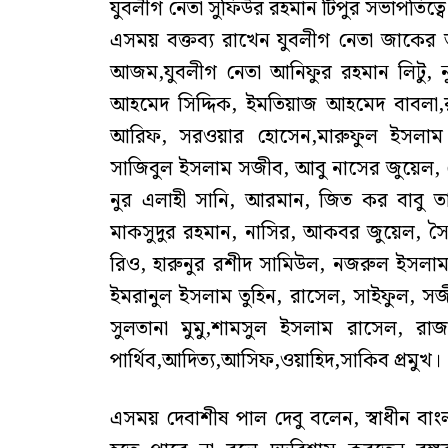
যুবলীগ নেতা সুফিউর রহমান টিপুর সভাপতিত্বে
এসময় বক্তব্য রাখেন যুবলীগ নেতা জাকের
আজম,যুবলীগ নেতা আনিফুর রহমান লিটু, 
আহমেদ সিদ্দিক, ইমতিয়াজ আহমেদ বাবলা,রা
আরিফ, সরওয়ার হোসেন,মারুফুল ইসলাম 
সাজিবুল ইসলাম সজীব, আবু নাসের জুয়েল, 
নুর এলাহী সানি, আরমান, জিত কর বাবু
মাকসুদুর রহমান, নাসির, আকবর জুয়েল, সৈ
রিও, হারুনুর রশীদ সামিউল, নজরুল ইসলাম ট
ইমরানুল ইসলাম তুহিন, রাসেল, সাইফুল, সজীব কা
সুলতানা মুমু,শামসুল ইসলাম রাসেল, রাজা
পার্থিব,আদিত্য,আসিফ,ওয়াহিদ,সাকিব প্রমুখ।
এসময় দেবাশীষ পাল দেবু বলেন, স্বাধীন বাং