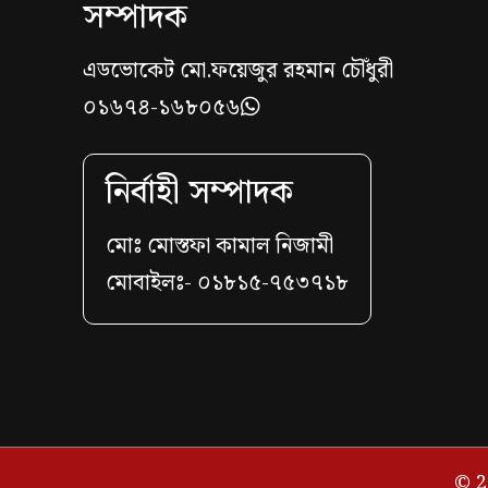
সম্পাদক
এডভোকেট মো.ফয়েজুর রহমান চৌঁধুরী
০১৬৭৪-১৬৮০৫৬
নির্বাহী সম্পাদক
মোঃ মোস্তফা কামাল নিজামী
মোবাইলঃ- ০১৮১৫-৭৫৩৭১৮
© 2