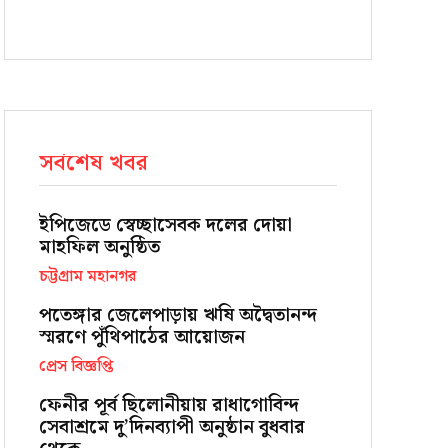
সর্বশেষ খবর
ইপিজেডে স্বেচ্ছাসেবক দলের দোয়া
মাহফিল অনুষ্ঠিত
চট্টগ্রাম মহানগর
পতেঙ্গার জেলেপাড়ায় ঋষি অদ্বৈতানন্দ
স্মরণে পুঁথিপাঠের আয়োজন
প্রেস বিজ্ঞপ্তি
ফেনীর পূর্ব ছিলোনীয়ায় রাধাগোবিন্দ
সেবাশ্রমে দু’দিনব্যাপী অনুষ্ঠান বুধবার