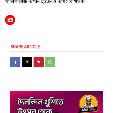
গালিগালাজ করেন ইউএনও কায়সার খসরু।
SHARE ARTICLE