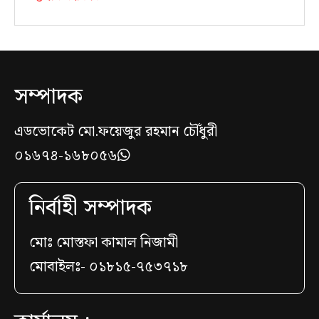
সম্পাদক
এডভোকেট মো.ফয়েজুর রহমান চৌঁধুরী
০১৬৭৪-১৬৮০৫৬
নির্বাহী সম্পাদক
মোঃ মোস্তফা কামাল নিজামী
মোবাইলঃ- ০১৮১৫-৭৫৩৭১৮