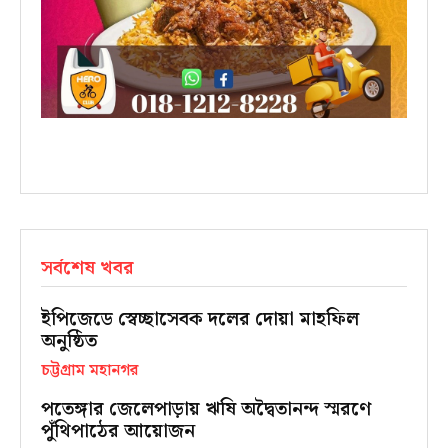
সর্বশেষ খবর
ইপিজেডে স্বেচ্ছাসেবক দলের দোয়া মাহফিল
অনুষ্ঠিত
চট্টগ্রাম মহানগর
পতেঙ্গার জেলেপাড়ায় ঋষি অদ্বৈতানন্দ স্মরণে
পুঁথিপাঠের আয়োজন