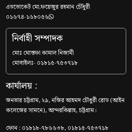
এডভোকেট মো.ফয়েজুর রহমান চৌঁধুরী
০১৬৭৪-১৬৮০৫৬
নির্বাহী সম্পাদক
মোঃ মোস্তফা কামাল নিজামী
মোবাইলঃ- ০১৮১৫-৭৫৩৭১৮
কার্যালয় :
জনতার চট্টগ্রাম, ২৯, নজির আহমদ চৌধুরী রোড (আইন
কলেজের সামনে), আন্দরকিল্লাহ, চট্টগ্রাম।
ফোন : ০১৮১৮-৭৮৬৬৩৮, ০১৮১৫-৭৫৩৭১৮