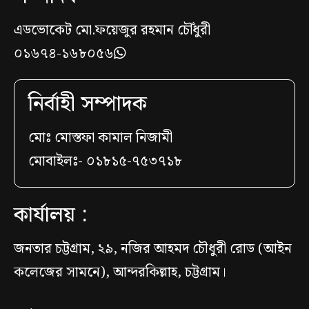
এডভোকেট মো.ফয়েজুর রহমান চৌঁধুরী
০১৬৭৪-১৬৮০৫৬
নির্বাহী সম্পাদক
মোঃ মোস্তফা কামাল নিজামী
মোবাইলঃ- ০১৮১৫-৭৫৩৭১৮
কার্যালয় :
জনতার চট্টগ্রাম, ২৯, নজির আহমদ চৌধুরী রোড (আইন
কলেজের সামনে), আন্দরকিল্লাহ, চট্টগ্রাম।