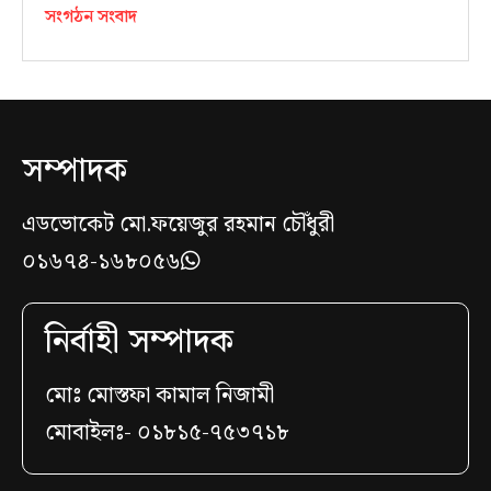
সংগঠন সংবাদ
সম্পাদক
এডভোকেট মো.ফয়েজুর রহমান চৌঁধুরী
০১৬৭৪-১৬৮০৫৬
নির্বাহী সম্পাদক
মোঃ মোস্তফা কামাল নিজামী
মোবাইলঃ- ০১৮১৫-৭৫৩৭১৮