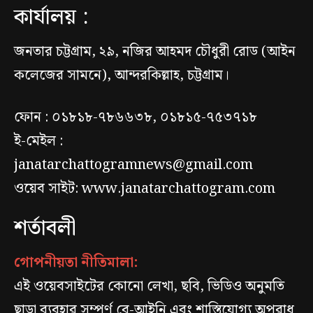
কার্যালয় :
জনতার চট্টগ্রাম, ২৯, নজির আহমদ চৌধুরী রোড (আইন
কলেজের সামনে), আন্দরকিল্লাহ, চট্টগ্রাম।
ফোন : ০১৮১৮-৭৮৬৬৩৮, ০১৮১৫-৭৫৩৭১৮
ই-মেইল :
janatarchattogramnews@gmail.com
ওয়েব সাইট: www.janatarchattogram.com
শর্তাবলী
গোপনীয়তা নীতিমালা:
এই ওয়েবসাইটের কোনো লেখা, ছবি, ভিডিও অনুমতি
ছাড়া ব্যবহার সম্পূর্ণ বে-আইনি এবং শাস্তিযোগ্য অপরাধ