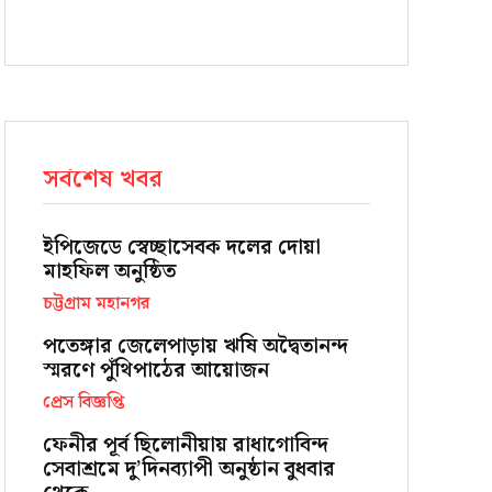
সর্বশেষ খবর
ইপিজেডে স্বেচ্ছাসেবক দলের দোয়া
মাহফিল অনুষ্ঠিত
চট্টগ্রাম মহানগর
পতেঙ্গার জেলেপাড়ায় ঋষি অদ্বৈতানন্দ
স্মরণে পুঁথিপাঠের আয়োজন
প্রেস বিজ্ঞপ্তি
ফেনীর পূর্ব ছিলোনীয়ায় রাধাগোবিন্দ
সেবাশ্রমে দু’দিনব্যাপী অনুষ্ঠান বুধবার