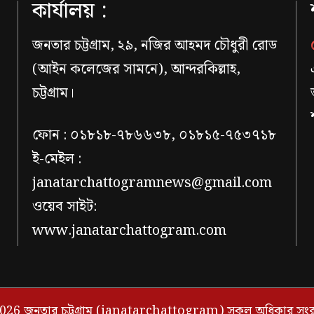
কার্যালয় :
জনতার চট্টগ্রাম, ২৯, নজির আহমদ চৌধুরী রোড
(আইন কলেজের সামনে), আন্দরকিল্লাহ,
চট্টগ্রাম।
ফোন : ০১৮১৮-৭৮৬৬৩৮, ০১৮১৫-৭৫৩৭১৮
ই-মেইল :
janatarchattogramnews@gmail.com
ওয়েব সাইট:
www.janatarchattogram.com
026 জনতার চট্টগ্রাম (janatarchattogram) সকল অধিকার সংরক