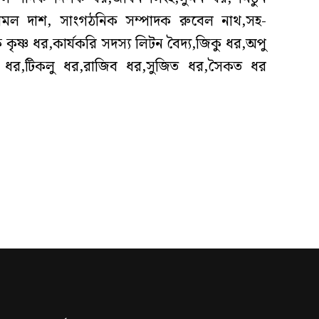
যামল দাশ, সাংগঠনিক সম্পাদক রুবেল নাথ,সহ-
ৃষ্ণ ধর,কার্যকরি সদস্য লিটন বৈদ্য,জিকু ধর,অপু
েল ধর,টিকলু ধর,রাজিব ধর,সুজিত ধর,সৈকত ধর