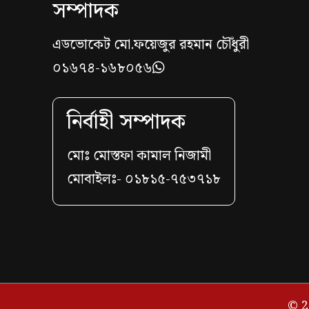
সম্পাদক
এডভোকেট মো.ফয়েজুর রহমান চৌঁধুরী
০১৬৭৪-১৬৮০৫৬
নির্বাহী সম্পাদক
মোঃ মোস্তফা কামাল নিজামী
মোবাইলঃ- ০১৮১৫-৭৫৩৭১৮
© 2