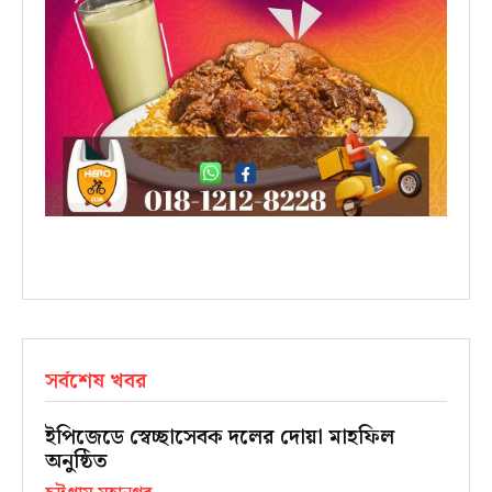
সর্বশেষ খবর
ইপিজেডে স্বেচ্ছাসেবক দলের দোয়া মাহফিল
অনুষ্ঠিত