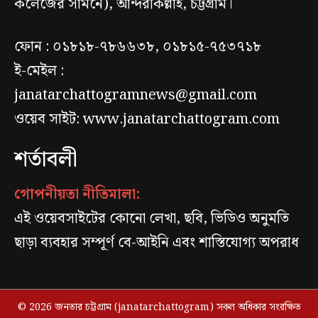
কলেজের সামনে), আন্দরকিল্লাহ, চট্টগ্রাম।
ফোন : ০১৮১৮-৭৮৬৬৩৮, ০১৮১৫-৭৫৩৭১৮
ই-মেইল :
janatarchattogramnews@gmail.com
ওয়েব সাইট: www.janatarchattogram.com
শর্তাবলী
গোপনীয়তা নীতিমালা:
এই ওয়েবসাইটের কোনো লেখা, ছবি, ভিডিও অনুমতি
ছাড়া ব্যবহার সম্পূর্ণ বে-আইনি এবং শাস্তিযোগ্য অপরাধ
© 2026 জনতার চট্টগ্রাম (janatarchattogram) সকল অধিকার সংরক্ষিত