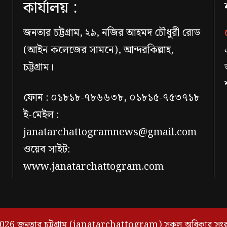
কার্যালয় :
জনতার চট্টগ্রাম, ২৯, নজির আহমদ চৌধুরী রোড
(আইন কলেজের সামনে), আন্দরকিল্লাহ,
চট্টগ্রাম।
ফোন : ০১৮১৮-৭৮৬৬৩৮, ০১৮১৫-৭৫৩৭১৮
ই-মেইল :
janatarchattogramnews@gmail.com
ওয়েব সাইট:
www.janatarchattogram.com
026 জনতার চট্টগ্রাম (janatarchattogram) সকল অধিকার সংরক