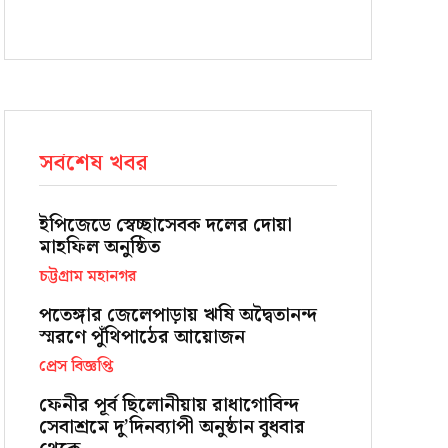
সর্বশেষ খবর
ইপিজেডে স্বেচ্ছাসেবক দলের দোয়া
মাহফিল অনুষ্ঠিত
চট্টগ্রাম মহানগর
পতেঙ্গার জেলেপাড়ায় ঋষি অদ্বৈতানন্দ
স্মরণে পুঁথিপাঠের আয়োজন
প্রেস বিজ্ঞপ্তি
ফেনীর পূর্ব ছিলোনীয়ায় রাধাগোবিন্দ
সেবাশ্রমে দু’দিনব্যাপী অনুষ্ঠান বুধবার