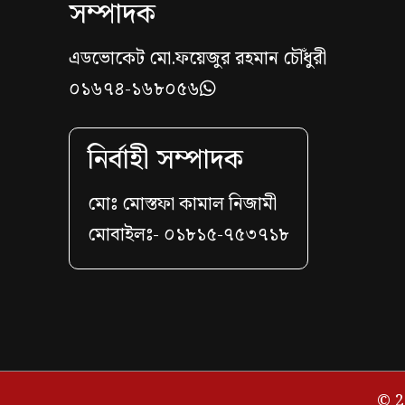
সম্পাদক
এডভোকেট মো.ফয়েজুর রহমান চৌঁধুরী
০১৬৭৪-১৬৮০৫৬
নির্বাহী সম্পাদক
মোঃ মোস্তফা কামাল নিজামী
মোবাইলঃ- ০১৮১৫-৭৫৩৭১৮
© 2