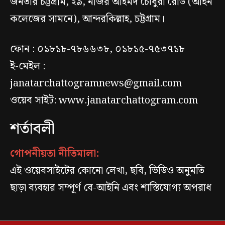
জনতার চট্টগ্রাম, ২৯, নজির আহমদ চৌধুরী রোড (আইন
কলেজের সামনে), আন্দরকিল্লাহ, চট্টগ্রাম।
ফোন : ০১৮১৮-৭৮৬৬৩৮, ০১৮১৫-৭৫৩৭১৮
ই-মেইল :
janatarchattogramnews@gmail.com
ওয়েব সাইট: www.janatarchattogram.com
শর্তাবলী
গোপনীয়তা নীতিমালা:
এই ওয়েবসাইটের কোনো লেখা, ছবি, ভিডিও অনুমতি
ছাড়া ব্যবহার সম্পূর্ণ বে-আইনি এবং শাস্তিযোগ্য অপরাধ