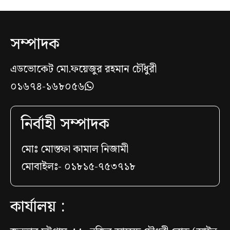
সম্পাদক
এডভোকেট মো.ফয়েজুর রহমান চৌঁধুরী
০১৬৭৪-১৬৮০৫৬
নির্বাহী সম্পাদক
মোঃ মোস্তফা কামাল নিজামী
মোবাইলঃ- ০১৮১৫-৭৫৩৭১৮
কার্যালয় :