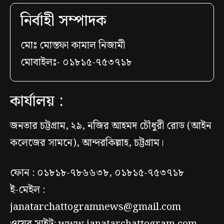
নির্বাহী সম্পাদক
মোঃ মোস্তফা কামাল নিজামী
মোবাইলঃ- ০১৮১৫-৭৫৩৭১৮
কার্যালয় :
জনতার চট্টগ্রাম, ২৯, নজির আহমদ চৌধুরী রোড (আইন
কলেজের সামনে), আন্দরকিল্লাহ, চট্টগ্রাম।
ফোন : ০১৮১৮-৭৮৬৬৩৮, ০১৮১৫-৭৫৩৭১৮
ই-মেইল :
janatarchattogramnews@gmail.com
ওয়েব সাইট: www.janatarchattogram.com