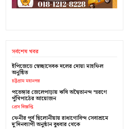
সর্বশেষ খবর
ইপিজেডে স্বেচ্ছাসেবক দলের দোয়া মাহফিল
অনুষ্ঠিত
চট্টগ্রাম মহানগর
পতেঙ্গার জেলেপাড়ায় ঋষি অদ্বৈতানন্দ স্মরণে
পুঁথিপাঠের আয়োজন
প্রেস বিজ্ঞপ্তি
ফেনীর পূর্ব ছিলোনীয়ায় রাধাগোবিন্দ সেবাশ্রমে
দু’দিনব্যাপী অনুষ্ঠান বুধবার থেকে