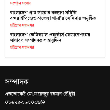
সংগঠন সংবাদ
বাংলাদেশ গ্রাম ডাক্তার কল্যাণ সমিতি
বন্দর,ইপিজেড-পতেঙ্গা থানা’র সেমিনার অনুষ্ঠিত
চট্টগ্রাম মহানগর
বাংলাদেশ কেমিক্যাল ওয়ার্কার্স ফেডারেশনের
সাধারণ সম্পাদকঃ শাহাবুদ্দিন
চট্টগ্রাম মহানগর
সম্পাদক
এডভোকেট মো.ফয়েজুর রহমান চৌঁধুরী
০১৬৭৪-১৬৮০৫৬