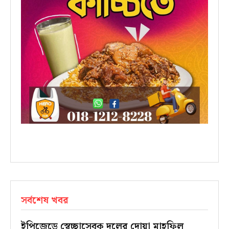
সর্বশেষ খবর
ইপিজেডে স্বেচ্ছাসেবক দলের দোয়া মাহফিল