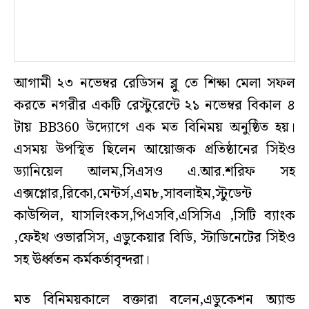
আগামী ২৩ নভেম্বর রেডিসন ব্লু তে শিক্ষা মেলা সফল
করতে নগরীর একটি রেস্টুরেন্টে ২১ নভেম্বর বিকাল ৪
টায় BB360 উদ্যোগে এক মত বিনিময় অনুষ্ঠিত হয়।
এসময় উপস্থিত ছিলেন আয়োজক প্রতিষ্ঠানের সিইও
ড্যানিয়েল আলম,সিএসও এ.আর.শরিফ সহ
এক্সপ্লোর,রিকো,মেন্টর্স,এম৮,সাবলাইম,স্টুডেন্ট
কাউন্সিল, যাসলিংকস,পিএসবি,এসিসিএ ,সিটি ব্যাংক
,ফেইথ ওভারসিস, এডুকেয়ার বিডি, স্টাডিনেটের সিইও
সহ ঊর্ধ্বতন কর্মকর্তাবৃন্দরা।
মত বিনিময়কালে বক্তারা বলেন,এডুকেশন অ্যান্ড