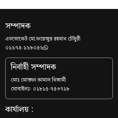
সম্পাদক
এডভোকেট মো.ফয়েজুর রহমান চৌঁধুরী
০১৬৭৪-১৬৮০৫৬
নির্বাহী সম্পাদক
মোঃ মোস্তফা কামাল নিজামী
মোবাইলঃ- ০১৮১৫-৭৫৩৭১৮
কার্যালয় :