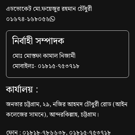
এডভোকেট মো.ফয়েজুর রহমান চৌঁধুরী
০১৬৭৪-১৬৮০৫৬
নির্বাহী সম্পাদক
মোঃ মোস্তফা কামাল নিজামী
মোবাইলঃ- ০১৮১৫-৭৫৩৭১৮
কার্যালয় :
জনতার চট্টগ্রাম, ২৯, নজির আহমদ চৌধুরী রোড (আইন
কলেজের সামনে), আন্দরকিল্লাহ, চট্টগ্রাম।
ফোন : ০১৮১৮-৭৮৬৬৩৮, ০১৮১৫-৭৫৩৭১৮