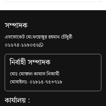
সম্পাদক
এডভোকেট মো.ফয়েজুর রহমান চৌঁধুরী
০১৬৭৪-১৬৮০৫৬
নির্বাহী সম্পাদক
মোঃ মোস্তফা কামাল নিজামী
মোবাইলঃ- ০১৮১৫-৭৫৩৭১৮
কার্যালয় :