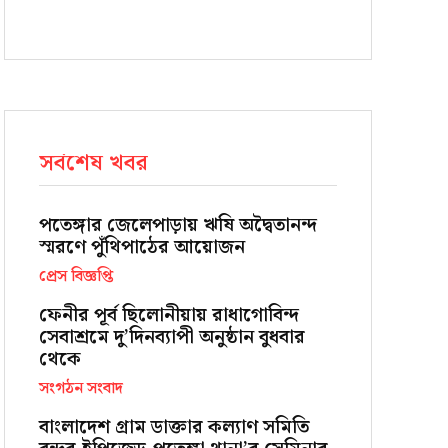
সর্বশেষ খবর
পতেঙ্গার জেলেপাড়ায় ঋষি অদ্বৈতানন্দ
স্মরণে পুঁথিপাঠের আয়োজন
প্রেস বিজ্ঞপ্তি
ফেনীর পূর্ব ছিলোনীয়ায় রাধাগোবিন্দ
সেবাশ্রমে দু’দিনব্যাপী অনুষ্ঠান বুধবার
থেকে
সংগঠন সংবাদ
বাংলাদেশ গ্রাম ডাক্তার কল্যাণ সমিতি