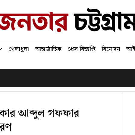
খেলাধুলা
আন্তর্জাতিক
প্রেস বিজ্ঞপ্তি
বিনোদন
আইন
াংকার আব্দুল গফফার
তরণ