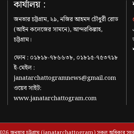
কার্যালয় :
জনতার চট্টগ্রাম, ২৯, নজির আহমদ চৌধুরী রোড
(আইন কলেজের সামনে), আন্দরকিল্লাহ,
চট্টগ্রাম।
ফোন : ০১৮১৮-৭৮৬৬৩৮, ০১৮১৫-৭৫৩৭১৮
ই-মেইল :
janatarchattogramnews@gmail.com
ওয়েব সাইট:
www.janatarchattogram.com
026 জনতার চট্টগ্রাম (janatarchattogram) সকল অধিকার সংরক