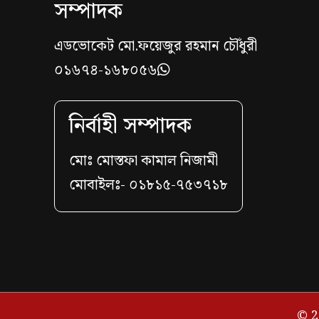
সম্পাদক
এডভোকেট মো.ফয়েজুর রহমান চৌঁধুরী
০১৬৭৪-১৬৮০৫৬
নির্বাহী সম্পাদক
মোঃ মোস্তফা কামাল নিজামী
মোবাইলঃ- ০১৮১৫-৭৫৩৭১৮
© 2